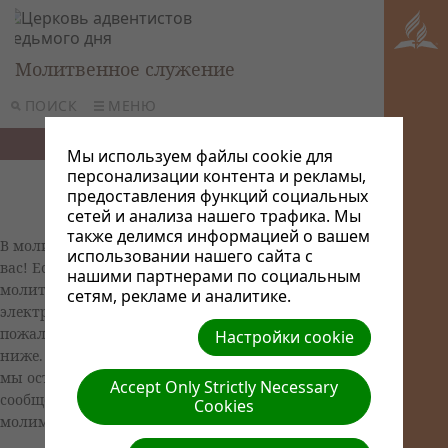
Молитвенное служение
ПОИСК
МЕНЮ
Мы используем файлы cookie для
персонализации контента и рекламы,
предоставления функций социальных
сетей и анализа нашего трафика. Мы
также делимся информацией о вашем
В молитве есть сила, и мы желаем молиться за
использовании нашего сайта с
вас! Если вы хотите поделиться своей просьбой о
нашими партнерами по социальным
молитве с нашей молитвенной цепочкой по
сетям, рекламе и аналитике.
электронной почте, или опубликовать на сайте,
пожалуйста выберите опции перечисленные
Настройки cookie
ниже. Несмотря на то, что мы редко делаем это,
мы оставляем за собой право редактировать
Accept Only Strictly Necessary
сообщения. Да благословит вас Господь! Мы
Cookies
молимся о вас.