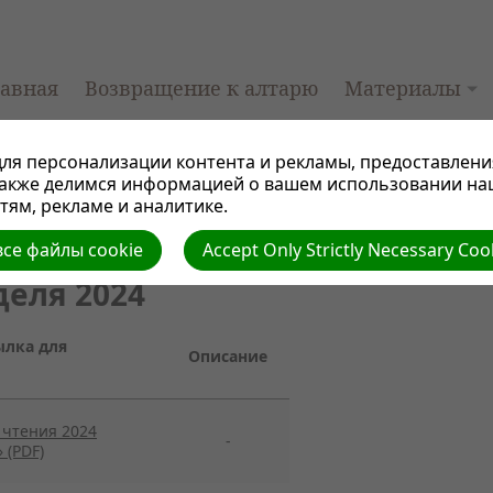
лавная
Возвращение к алтарю
Материалы
ля персонализации контента и рекламы, предоставлени
также делимся информацией о вашем использовании на
ям, рекламе и аналитике.
се файлы cookie
Accept Only Strictly Necessary Coo
еля 2024
ылка для
Описание
чтения 2024
-
 (PDF)