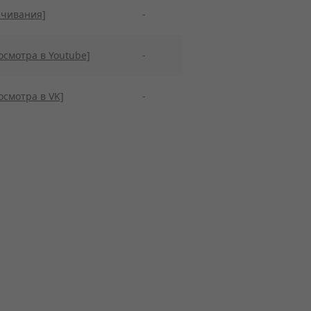
ачивания]
-
осмотра в Youtube]
-
осмотра в VK]
-