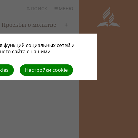
ПОИСК
МЕНЮ
Просьбы о молитве
я функций социальных сетей и
шего сайта с нашими
kies
Настройки cookie