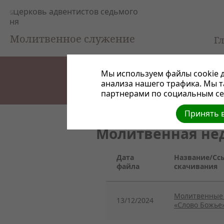
Молитвенное служение
Г
Мы используем файлы cookie д
анализа нашего трафика. Мы 
партнерами по социальным сет
Принять в
Молитвенная нед
Дата
Название/Сс
файла
скачивания
Молитвенные 
13/12/2024
«Слово Божье»