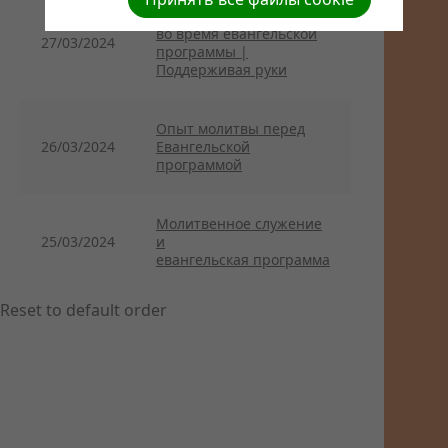
Молитвенное служение
во время евангельской
27/03/2024
программы |
Поддерживая руки
Опыт молитвы перед
26/03/2024
Евангельской
программой
Молитвенное служение
25/03/2024
и
евангельская программа
Reset to default order