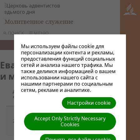
Молитвенное служение
ПОИСК
МЕНЮ
Мы используем файлы cookie для
персонализации контента и рекламы,
предоставления функций социальных
Евангельское служение
сетей и анализа нашего трафика. Мы
также делимся информацией о вашем
и молитва
использовании нашего сайта с
нашими партнерами по социальным
сетям, рекламе и аналитике.
Дата
Название/Ссылка для
файла
скачивания
Настройки cookie
Молитвенное служение
Accept Only Strictly Necessary
28/03/2024
перед евангельской
Cookies
программой
Принять все файлы cookie