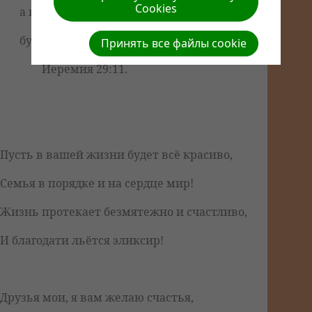
Cookies
а не на зло, чтобы дать вам
будущность и надежду."
Принять все файлы cookie
Иеремия 29:11.
Пусть в вашей жизни будет всё красиво,
Семья в порядке и на сердце мир!
Жизнь протекает безмятежно и счастливо,
И благодати льётся эликсир!
Друзья мои, я вам желаю счастья,