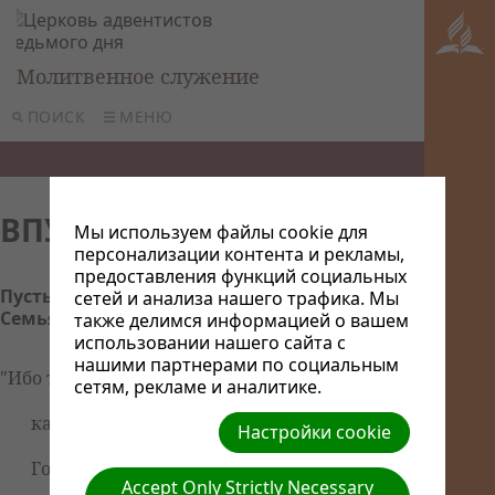
Молитвенное служение
ПОИСК
МЕНЮ
ВПУСТИТЕ ХРИСТА
Мы используем файлы cookie для
персонализации контента и рекламы,
предоставления функций социальных
Пусть в вашей жизни будет всё красиво,
сетей и анализа нашего трафика. Мы
Семья в порядке и на сердце мир!
также делимся информацией о вашем
использовании нашего сайта с
нашими партнерами по социальным
"Ибо только Я знаю намерения,
сетям, рекламе и аналитике.
какие имею о вас, говорит
Настройки cookie
Господь, намерение во благо,
Accept Only Strictly Necessary